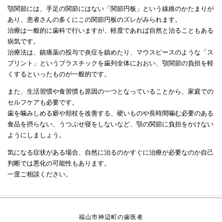
顎関節には、手足の関節にはない「関節円板」という線維のかたまりが
あり、患者さんの多くにこの関節円板のズレがみられます。
治療は一般的に歯科で行いますが、軽度であれば自然と治ることもある
病気です。
治療法は、鎮痛薬の投与で炎症を鎮めたり、マウスピースのような「ス
プリント」というプラスチックを歯列全体におおい、顎関節の負担を軽
くするといったものが一般的です。
また、生活習慣や食習慣も原因の一つとなっていることから、家庭での
セルフケアも必要です。
歯を噛みしめる癖や頬杖を改善する、硬いものや長時間噛む必要のある
食品を摂らない、うつぶせ寝をしないなど、顎の関節に負担をかけない
ようにしましょう。
気になる症状がある場合、自然に治るのかすぐに治療が必要なのか自己
判断では悪化の可能性もあります。
一度ご相談ください。
福山市神辺町の歯医者