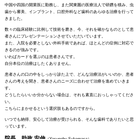
中国や四国の開業医に勤務し、また関東圏の医療法人で研鑽を積み、虫
歯から審美、インプラント、口腔外科など歯科のあらゆる治療を行って
きました。
数々の臨床経験に比例して技術を磨き、今、それを確かなものとして患
者さんにプレゼンテーションさせていただいています。
また、入院を必要としない外科手術であれば、ほとんどの症例に対応で
きるのが強みです。
いわばカードを選ぶのは患者さんです。
自分本位の治療はしたくありません。
患者さんの口の中をしっかり診た上で、どんな治療法がいいのか、患者
さんの考えを聞き、患者さんのニーズに合わせて治療を進めていきま
す。
どうしたらいいか分からない場合は、それも素直におっしゃってくださ
い。
こちらにまかせるという選択肢もあるのですから。
いつでも納得、安心して治療が受けられる、そんな歯科でありたいと思
っています。
院長 助政 安伸
（Yasunobu Sukemasa）