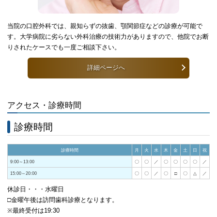
当院の口腔外科では、親知らずの抜歯、顎関節症などの診療が可能で
す。大学病院に劣らない外科治療の技術力がありますので、他院でお断
りされたケースでも一度ご相談下さい。
詳細ページへ
アクセス・診療時間
診療時間
診療時間
月
火
水
木
金
土
日
祝
9:00～13:00
〇
〇
／
〇
〇
〇
〇
／
15:00～20:00
〇
〇
／
〇
□
〇
△
／
休診日・・・水曜日
□金曜午後は訪問歯科診療となります。
※最終受付は19:30